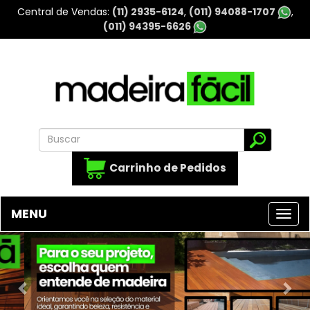
Central de Vendas
(11) 2935-6124
(011) 94088-1707
(011) 94395-6626
Carrinho de Pedidos
MENU
Previous
Nex