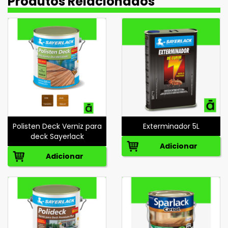
Produtos Relacionados
Polisten Deck Verniz para
Exterminador 5L
deck Sayerlack
Adicionar
Adicionar