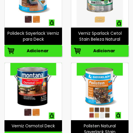
Polideck Sayerlack Verniz
Verniz Sparlack Cetol
para Deck
Stain Beleza Natural
Adicionar
Adicionar
Verniz Osmotol Deck
Polisten Natural
Sayerlack Stain