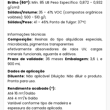
Brilho (60°):
Mín. 85 UB Peso Específico: 0,872 - 0,932
g/cm3
Sólidos/Volume:
35 – 41% VOC (compostos orgânicos
voláteis): 500 - 510 g/L
Sólidos/Peso:
41 – 46% Ponto de fulgor: 37ºC
Informações técnicas
Composição:
Resinas do tipo alquídicas especiais,
microbicida, pigmentos transparentes
efetivamente absorvedores de raios UV, cargas
minerais funcionais, aguarrás e aditivos.
Prazo de validade:
36 meses
Embalagem:
3,6 L e
900 mL
Dados de aplicação
Diluente:
Não aplicável Diluição: Não diluir o produto.
Pronto para uso.
Rendimento acabado (*):
Até 16 m²/Galão
Até 4 m²/¼ Galão
Variável conforme tipo de madeira e
espessura da camada aplicada.