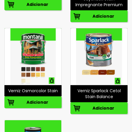
Adicionar
Impregnante Premium
Adicionar
Verniz Osmorcolor Stain
Verniz Sparlack Cetol
Stain Balance
Adicionar
Adicionar