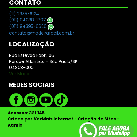
CONTATO
(11) 2935-6124
(011) 94088-1707
(011) 94395-6626
contato@madeirafacil.com.br
LOCALIZAÇÃO
Rua Estevão Fabri, 06
Parque Atlântico - São Paulo/SP
04803-000
Ver Mapa
REDES SOCIAIS
Acessos: 321.145
Criado por
VerMais Internet
-
Criação de Sites
-
Admin