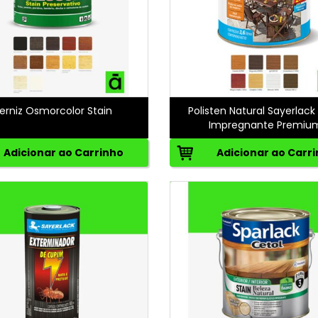
erniz Osmorcolor Stain
Polisten Natural Sayerlack
Impregnante Premiu
Adicionar ao Carrinho
Adicionar ao Carr