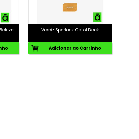
 Beleza
Verniz Sparlack Cetol Deck
inho
Adicionar ao Carrinho