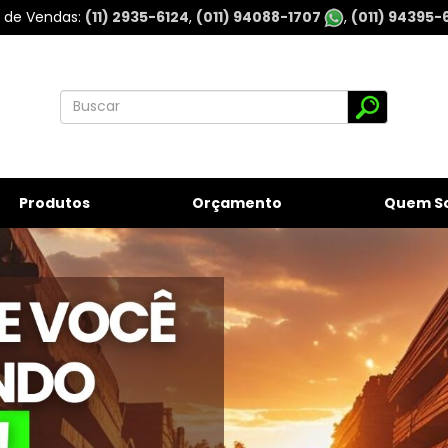
l de Vendas
(11) 2935-6124
(011) 94088-1707
(011) 94395-
Produtos
Orçamento
Quem S