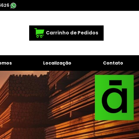
6626
Carrinho de Pedidos
omos
Localização
Contato
Next