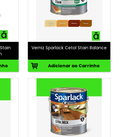
 Stain
Verniz Sparlack Cetol Stain Balance
m
inho
Adicionar ao Carrinho