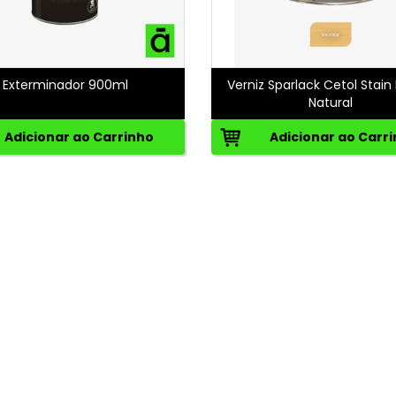
Exterminador 900ml
Verniz Sparlack Cetol Stain
Natural
Adicionar ao Carrinho
Adicionar ao Carr