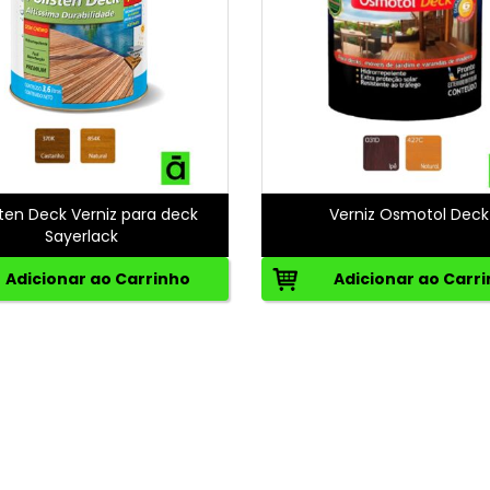
sten Deck Verniz para deck
Verniz Osmotol Deck
Sayerlack
Adicionar ao Carrinho
Adicionar ao Carr