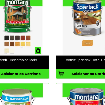
erniz Osmorcolor Stain
Verniz Sparlack Cetol D
Adicionar ao Carrinho
Adicionar ao Carr