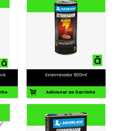
eck
Exterminador 900ml
inho
Adicionar ao Carrinho