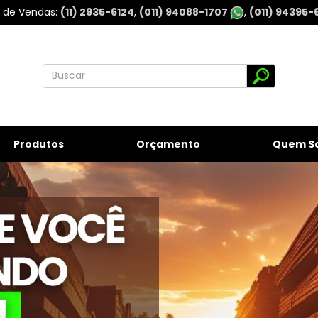
l de Vendas
(11) 2935-6124
(011) 94088-1707
(011) 94395-
Produtos
Orçamento
Quem S