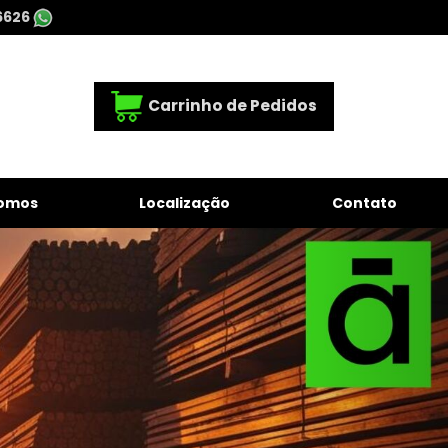
6626
Carrinho de Pedidos
omos
Localização
Contato
Next