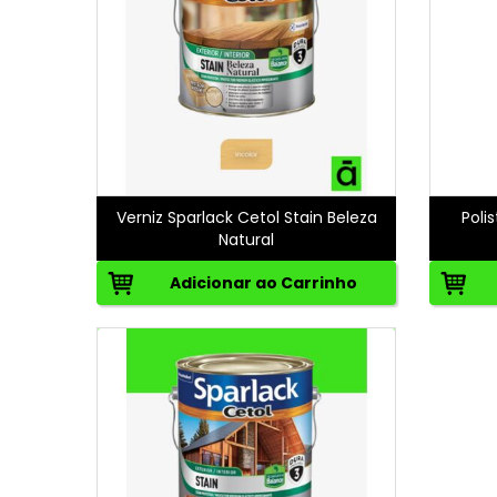
Verniz Sparlack Cetol Stain Beleza
Poli
Natural
Adicionar ao Carrinho