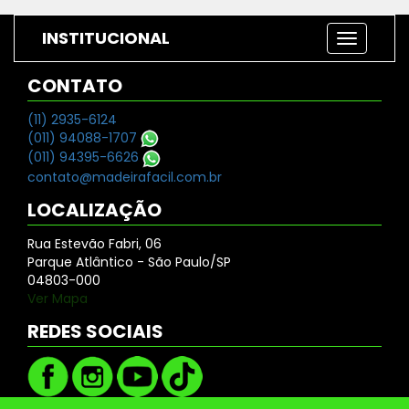
INSTITUCIONAL
CONTATO
(11) 2935-6124
(011) 94088-1707
(011) 94395-6626
contato@madeirafacil.com.br
LOCALIZAÇÃO
Rua Estevão Fabri, 06
Parque Atlântico - São Paulo/SP
04803-000
Ver Mapa
REDES SOCIAIS